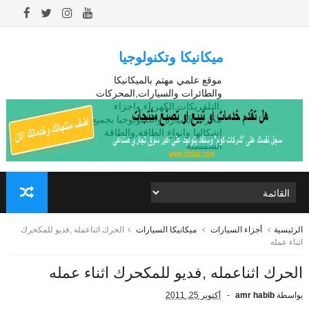
ميكانيكا وتكنولوجيا
موقع علمي مهتم بالميكانيكا
والطائرات والسيارات,المحركات
,التلفريكات,الكهرباء,واجزاء
محرك السيارة والتكنولوجيا بجميع
اشكالها وانواع الطاقة,والطاقة
الشمسية
الرئيسية
أجزاء السيارات
ميكانيكا السيارات
الحرك اثناعمله ,فديو للمكحرك
اثناء عمله
الحرك اثناعمله ,فديو للمكحرك اثناء عمله
بواسطة
amr habib
أكتوبر 25, 2011