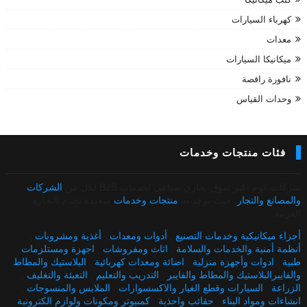
كهرباء السيارات
معدات
ميكانيكا السيارات
نافورة راقصة
وحدات القياس
فئات منتجات وخدمات
شركات كوم اكبر سوق تجاري صناعي لخدمات B2B لكل من
الشركات
والمصانع والتجار
, حيث يوجد به
منتجات وخدمات
متعددة تخدم التجارة
العربية.
أجزاء ميكانيكية وخدمات التصنيع
,
أدوات ومعدات
,
أغذية ومشروبات
,
أنظمة أمنية والخدمات والسلامة
,
اثاث ومفروشات
,
اجهزة ومستلزمات
طبية
,
ادوات وأجهزة منزلية
,
اضائة ومعدات كهربائية
,
البلاستيك والمطاط
والفايبرالبلاستيك والمطاط والفايبر
,
التدريب والتعليم
,
التعبئة والتغليف
,
الزراعة
,
السيارات وقطع الغيار والاكسسوارات
,
الملابس والمنسوجات
,
انشاءات ومواد البناء
,
حقائب واحذية
,
كمبيوتر ومكونات ولوازم الكترونية
,