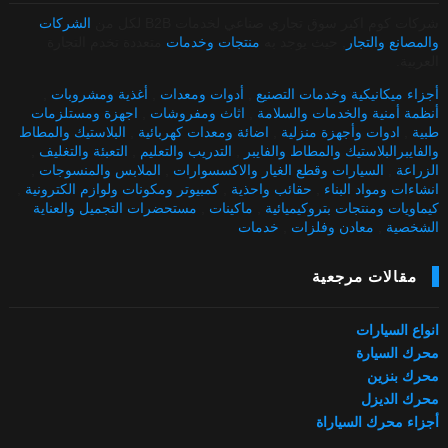
شركات كوم اكبر سوق تجاري صناعي لخدمات B2B لكل من
الشركات
والمصانع والتجار
, حيث يوجد به
منتجات وخدمات
متعددة تخدم التجارة
العربية.
أجزاء ميكانيكية وخدمات التصنيع
,
أدوات ومعدات
,
أغذية ومشروبات
,
أنظمة أمنية والخدمات والسلامة
,
اثاث ومفروشات
,
اجهزة ومستلزمات
طبية
,
ادوات وأجهزة منزلية
,
اضائة ومعدات كهربائية
,
البلاستيك والمطاط
والفايبرالبلاستيك والمطاط والفايبر
,
التدريب والتعليم
,
التعبئة والتغليف
,
الزراعة
,
السيارات وقطع الغيار والاكسسوارات
,
الملابس والمنسوجات
,
انشاءات ومواد البناء
,
حقائب واحذية
,
كمبيوتر ومكونات ولوازم الكترونية
,
كيماويات ومنتجات بتروكيميائية
,
ماكينات
,
مستحضرات التجميل والعناية
الشخصية
,
معادن وفلزات
,
خدمات
مقالات مرجعية
انواع السيارات
محرك السيارة
محرك بنزين
محرك الديزل
أجزاء محرك السياراة