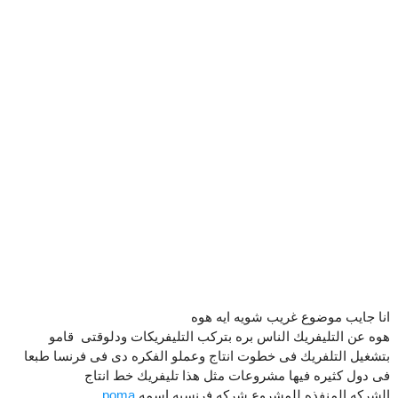
انا جايب موضوع غريب شويه ايه هوه
هوه عن التليفريك الناس بره بتركب التليفريكات ودلوقتى قامو
بتشغيل التلفريك فى خطوت انتاج وعملو الفكره دى فى فرنسا طبعا
فى دول كثيره فيها مشروعات مثل هذا تليفريك خط انتاج
الشركه المنفذه للمشروع شركه فرنسيه اسمه
poma