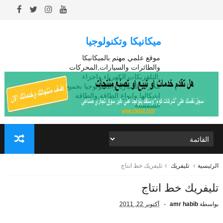
ميكانيكا وتكنولوجيا
موقع علمي مهتم بالميكانيكا
والطائرات والسيارات,المحركات
,التلفريكات,الكهرباء,واجزاء
محرك السيارة والتكنولوجيا بجميع
اشكالها وانواع الطاقة,والطاقة
الشمسية
الرئيسية
تليفريك
تليفريك خط انتاج
تليفريك خط انتاج
بواسطة
amr habib
أكتوبر 22, 2011