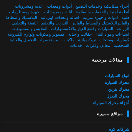
أجزاء ميكانيكية وخدمات التصنيع
,
أدوات ومعدات
,
أغذية ومشروبات
,
أنظمة أمنية والخدمات والسلامة
,
اثاث ومفروشات
,
اجهزة ومستلزمات
طبية
,
ادوات وأجهزة منزلية
,
اضائة ومعدات كهربائية
,
البلاستيك والمطاط
والفايبرالبلاستيك والمطاط والفايبر
,
التدريب والتعليم
,
التعبئة والتغليف
,
الزراعة
,
السيارات وقطع الغيار والاكسسوارات
,
الملابس والمنسوجات
,
انشاءات ومواد البناء
,
حقائب واحذية
,
كمبيوتر ومكونات ولوازم الكترونية
,
كيماويات ومنتجات بتروكيميائية
,
ماكينات
,
مستحضرات التجميل والعناية
الشخصية
,
معادن وفلزات
,
خدمات
مقالات مرجعية
انواع السيارات
محرك السيارة
محرك بنزين
محرك الديزل
أجزاء محرك السياراة
مواقع مميزه
شركات كوم