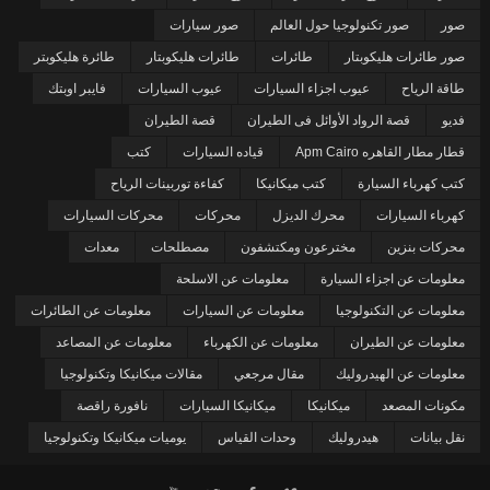
صور
صور تكنولوجيا حول العالم
صور سيارات
صور طائرات هليكوبتار
طائرات
طائرات هليكوبتار
طائرة هليكوبتر
طاقة الرياح
عيوب اجزاء السيارات
عيوب السيارات
فايبر اوبتك
فديو
قصة الرواد الأوائل فى الطيران
قصة الطيران
قطار مطار القاهره Apm Cairo
قياده السيارات
كتب
كتب كهرباء السيارة
كتب ميكانيكا
كفاءة توربينات الرياح
كهرباء السيارات
محرك الديزل
محركات
محركات السيارات
محركات بنزين
مخترعون ومكتشفون
مصطلحات
معدات
معلومات عن اجزاء السيارة
معلومات عن الاسلحة
معلومات عن التكنولوجيا
معلومات عن السيارات
معلومات عن الطائرات
معلومات عن الطيران
معلومات عن الكهرباء
معلومات عن المصاعد
معلومات عن الهيدروليك
مقال مرجعي
مقالات ميكانيكا وتكنولوجيا
مكونات المصعد
ميكانيكا
ميكانيكا السيارات
نافورة راقصة
نقل بيانات
هيدروليك
وحدات القياس
يوميات ميكانيكا وتكنولوجيا