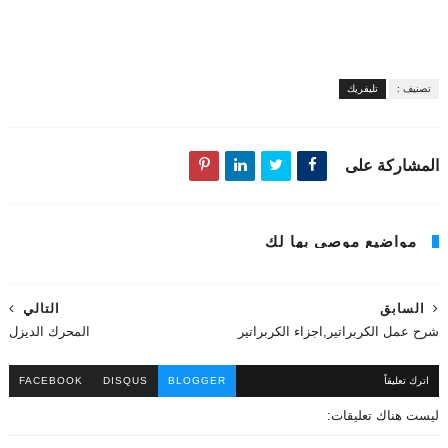
تصنيف :
تليفريك
المشاركة على
مواضيع موصى بها لك
السابق
التالي
شرح عمل الكربراتير,اجزاء الكربراتير
المحرك الديزل
اترك تعليقاً
BLOGGER
DISQUS
FACEBOOK
ليست هناك تعليقات: