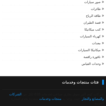
صور سيارات
طائرات
طاقة الرياح
قصة الطيران
كتب ميكانيكا
كهرباء السيارات
معدات
ميكانيكا السيارات
نافورة راقصة
وحدات القياس
فئات منتجات وخدمات
شركات كوم اكبر سوق تجاري صناعي لخدمات B2B لكل من
الشركات
والمصانع والتجار
, حيث يوجد به
منتجات وخدمات
متعددة تخدم التجارة
العربية.