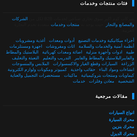
فئات منتجات وخدمات
شركات كوم اكبر سوق تجاري صناعي لخدمات B2B لكل من
الشركات
والمصانع والتجار
, حيث يوجد به
منتجات وخدمات
متعددة تخدم التجارة
العربية.
أجزاء ميكانيكية وخدمات التصنيع
,
أدوات ومعدات
,
أغذية ومشروبات
,
أنظمة أمنية والخدمات والسلامة
,
اثاث ومفروشات
,
اجهزة ومستلزمات
طبية
,
ادوات وأجهزة منزلية
,
اضائة ومعدات كهربائية
,
البلاستيك والمطاط
والفايبرالبلاستيك والمطاط والفايبر
,
التدريب والتعليم
,
التعبئة والتغليف
,
الزراعة
,
السيارات وقطع الغيار والاكسسوارات
,
الملابس والمنسوجات
,
انشاءات ومواد البناء
,
حقائب واحذية
,
كمبيوتر ومكونات ولوازم الكترونية
,
كيماويات ومنتجات بتروكيميائية
,
ماكينات
,
مستحضرات التجميل والعناية
الشخصية
,
معادن وفلزات
,
خدمات
مقالات مرجعية
انواع السيارات
محرك السيارة
محرك بنزين
محرك الديزل