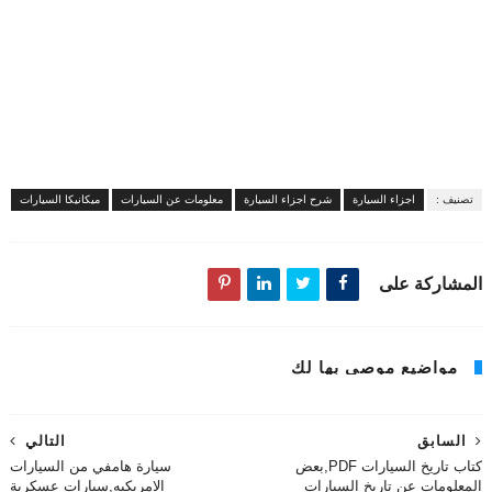
تصنيف :
اجزاء السيارة
شرح اجزاء السيارة
معلومات عن السيارات
ميكانيكا السيارات
المشاركة على
مواضيع موصى بها لك
السابق
التالي
كتاب تاريخ السيارات PDF,بعض
سيارة هامفي من السيارات
المعلومات عن تاريخ السيارات
الامريكيه,سيارات عسكرية