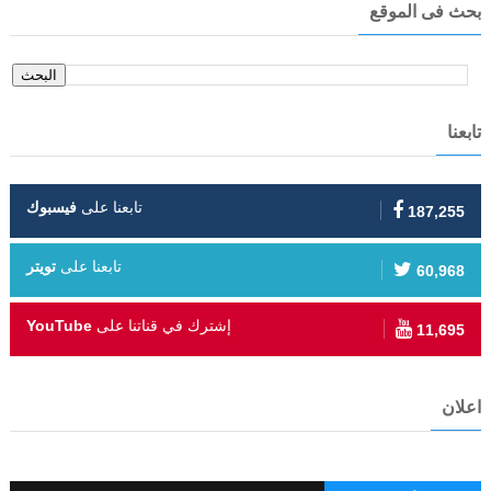
بحث فى الموقع
تابعنا
تابعنا على
فيسبوك
187,255
تابعنا على
تويتر
60,968
إشترك في قناتنا على
YouTube
11,695
اعلان