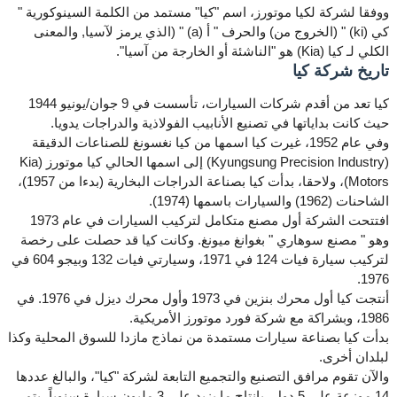
ووفقا لشركة لكيا موتورز، اسم "كيا" مستمد من الكلمة السينوكورية "
كي (ki) " (الخروج من) والحرف " أ (a) " (الذي يرمز لآسيا, والمعنى
الكلي لـ كيا (Kia) هو "الناشئة أو الخارجة من آسيا".
تاريخ شركة كيا
كيا تعد من أقدم شركات السيارات، تأسست في 9 جوان/يونيو 1944
حيث كانت بداياتها في تصنيع الأنابيب الفولاذية والدراجات يدويا.
وفي عام 1952، غيرت كيا اسمها من كيا نغسونغ للصناعات الدقيقة
(Kyungsung Precision Industry) إلى اسمها الحالي كيا موتورز (Kia
Motors)، ولاحقا، بدأت كيا بصناعة الدراجات البخارية (بدءا من 1957)،
الشاحنات (1962) والسيارات باسمها (1974).
افتتحت الشركة أول مصنع متكامل لتركيب السيارات في عام 1973
وهو " مصنع سوهاري " بغوانغ ميونغ. وكانت كيا قد حصلت على رخصة
لتركيب سيارة فيات 124 في 1971، وسيارتي فيات 132 وبيجو 604 في
1976.
أنتجت كيا أول محرك بنزين في 1973 وأول محرك ديزل في 1976. في
1986، وبشراكة مع شركة فورد موتورز الأمريكية.
بدأت كيا بصناعة سيارات مستمدة من نماذج مازدا للسوق المحلية وكذا
لبلدان أخرى.
والآن تقوم مرافق التصنيع والتجميع التابعة لشركة "كيا"، والبالغ عددها
14 موزعة على 5 دول، بإنتاج ما يزيد على 3 مليون سيارة سنوياً، يتم