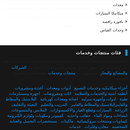
معدات
ميكانيكا السيارات
نافورة راقصة
وحدات القياس
فئات منتجات وخدمات
شركات كوم اكبر سوق تجاري صناعي لخدمات B2B لكل من
الشركات
والمصانع والتجار
, حيث يوجد به
منتجات وخدمات
متعددة تخدم التجارة
العربية.
أجزاء ميكانيكية وخدمات التصنيع
,
أدوات ومعدات
,
أغذية ومشروبات
,
أنظمة أمنية والخدمات والسلامة
,
اثاث ومفروشات
,
اجهزة ومستلزمات
طبية
,
ادوات وأجهزة منزلية
,
اضائة ومعدات كهربائية
,
البلاستيك والمطاط
والفايبرالبلاستيك والمطاط والفايبر
,
التدريب والتعليم
,
التعبئة والتغليف
,
الزراعة
,
السيارات وقطع الغيار والاكسسوارات
,
الملابس والمنسوجات
,
انشاءات ومواد البناء
,
حقائب واحذية
,
كمبيوتر ومكونات ولوازم الكترونية
,
كيماويات ومنتجات بتروكيميائية
,
ماكينات
,
مستحضرات التجميل والعناية
الشخصية
,
معادن وفلزات
,
خدمات