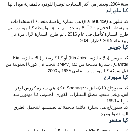
سنة 2004. وتعتبر من أكثر السيارت توفيرا للوقود بالمقارنة مع ادائها .
كيا تيلورايد
كيا تيلورايد (Kia Telluride) هي سيارة رياضية متعددة الاستخدامات
متوسطة الحجم من 7 أو 8 مقاعد ، تم بناؤها بواسطة كيا موتورز . تم
طرح السيارة كأصل في عام 2016 ، تم طرح السيارة لأول مرة في
ربيع عام 2019 كطراز 2020..
كيا جويس
كيا جويس (بالإنجليزية: Kia Joice) أو كيا كارستار (بالإنجليزية: Kia
Carstar)، سيارة مدمجة من فئة (MPV)،انتجت في كوريا الجنوبية من
قبل شركة كيا موتورز بين عامي 1999 و 2003.
كيا سبورتاج
كيا سبورتاج (بالإنجليزية: Kia Sportage)، هي سيارة كروس أوفر
أس.يو.في ينتجها مصنّع السيارات الكوري الجنوبي كيا موتورز منذ
جويلية 1993.
كيا سبورتاج هي سيارة عائلية ضخمة تم تصميمها لتتحمل الطرق
الشاقة والوعرة،
كيا ستنغر
كيا ستنغر Kia Stinger هي سيارة ذات 5 أبواب فاستباك تصنيعها