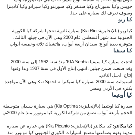
جويس وكيا سبورتاج وكيا ستنغر وكيا سورنتو وكيا سيراتو وكيا كادينزا
وسوف نعرف لك سيارة على حدا.
كيا ريو
كيا ريو (بالإنجليزية: Kia Rio) سيارة ثانوية تنتجها شركة كيا الكورية
الجنوبية منذ شهر أغسطس عام 2000 وهي الآن في جيلها الثالث.
متوفرة بعدة أنواع: سيدان أربعة أبواب، هاتشباك ثلاثة وخمسة أبواب.
كيا سيفيا
انتجت سيارة كيا سيفيا KIA Sephia' منذ سنة 1992 إلى سنة 2000.
وقد صنعت ضمن جيلين. انتهى إنتاج الأول في سنة 1997 وبدا وقتها
إنتاج الجيل الثاني.
استبدلت سنة 2000 بسيارة كيا سبكترا Kia Spectra وهي الآن مواجدة
بكثره في الأردن ومصر
كيا أوبتيما
سيارة كيا اوبتيما (بالإنجليزية: Kia Optima) هي سيارة سيدان متوسطة
الحجم بأربعة أبواب تصنع من شركة الكورية كيا موتورز منذ عام 2000م,
كيا بيكانتو:
كيا بيكانتو (بالإنجليزية: Kia Picanto) هي عبارة عن سيارة
مدينة يقوم بصناعتها مصنع السيارات الكوري الجنوبي كيا موتورز منذ