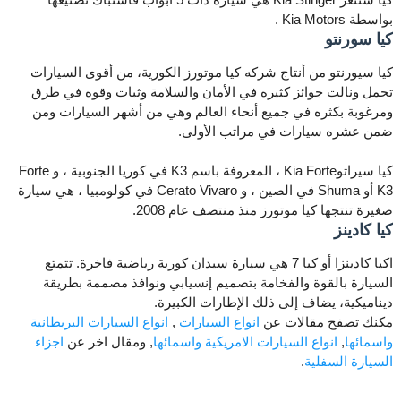
بواسطة Kia Motors .
كيا سورنتو
كيا سيورنتو من أنتاج شركه كيا موتورز الكورية، من أقوى السيارات
تحمل ونالت جوائز كثيره في الأمان والسلامة وثبات وقوه في طرق
ومرغوبة بكثره في جميع أنحاء العالم وهي من أشهر السيارات ومن
ضمن عشره سيارات في مراتب الأولى.
كيا سيراتوKia Forte ، المعروفة باسم K3 في كوريا الجنوبية ، و Forte
K3 أو Shuma في الصين ، و Cerato Vivaro في كولومبيا ، هي سيارة
صغيرة تنتجها كيا موتورز منذ منتصف عام 2008.
كيا كادينز
اكيا كادينزا أو كيا 7 هي سيارة سيدان كورية رياضية فاخرة. تتمتع
السيارة بالقوة والفخامة بتصميم إنسيابي ونوافذ مصممة بطريقة
ديناميكية، يضاف إلى ذلك الإطارات الكبيرة.
مكنك تصفح مقالات عن
انواع السيارات
,
انواع السيارات البريطانية
واسمائها
,
انواع السيارات الامريكية واسمائها
, ومقال اخر عن
اجزاء
السيارة السفلية
.