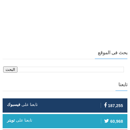
بحث فى الموقع
تابعنا
تابعنا على
فيسبوك
187,255
تابعنا على
تويتر
60,968