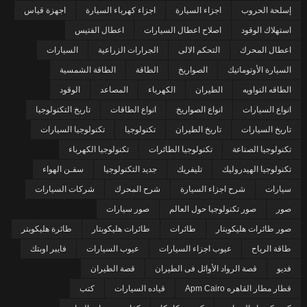
إسلحة الحروب
اجزاء السيارة
اجزاء كهرباء السيارة
اجهزة قياس
استهلاك الوقود
اصلاح اعطال السيارات
اعطال الفتيس
اعطال المحرك
التحكم الالى
الجرارات الزراعية
السيارات
السيارة الأوتوماتيك
الصواريخ
الطاقة
الطاقة الشمسية
الطاقه النواويه
الطيران
الكهرباء
المصاعد
الوقود
انواع السيارات
انواع الصواريخ
انواع الطاقات
تاريخ التكنولوجيا
تاريخ السيارات
تاريخ الطيران
تكنولوجيا
تكنولوجيا السيارات
تكنولوجيا الصناعة
تكنولوجيا الطائرات
تكنولوجيا الكهرباء
تكنولوجيا الهيدروليك
تليفريك
جديد التكنولوجيا
سفـن الهواء
سيارات
شرح اجزاء السيارة
شرح المحرك
شركات السيارات
صور
صور تكنولوجيا حول العالم
صور سيارات
صور طائرات هليكوبتار
طائرات
طائرات هليكوبتار
طائرة هليكوبتر
طاقة الرياح
عيوب اجزاء السيارات
عيوب السيارات
فايبر اوبتك
فديو
قصة الرواد الأوائل فى الطيران
قصة الطيران
قطار مطار القاهره Apm Cairo
قياده السيارات
كتب