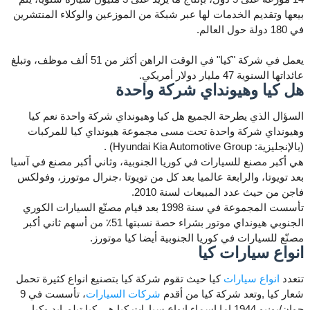
بيعها وتقديم الخدمات لها عبر شبكة من الموزعين والوكلاء المنتشرين
في 180 دولة حول العالم.
يعمل في شركة "كيا" في الوقت الراهن أكثر من 51 ألف موظف، وتبلغ
عائداتها السنوية 47 مليار دولار أمريكي.
هل كيا وهيونداي شركة واحدة
السؤال الذي يطرحة الجميع هل كيا وهيونداي شركة واحدة نعم كيا
وهيونداي شركة واحدة تحت مسى مجموعة هيونداي كيا للمركبات
(بالإنجليزية: Hyundai Kia Automotive Group) .
هي أكبر مصنع للسيارات في كوريا الجنوبية، وثاني أكبر مصنع في آسيا
بعد تويوتا، والرابعة عالميا بعد كل من تويوتا ،جنرال موتورز، وفولكس
فاجن من حيث عدد المبيعات لسنة 2010.
تأسست المجموعة في سنة 1998 بعد قيام مصنّع السيارات الكوري
الجنوبي هيونداي موتور بشراء حصة نسبتها 51٪ من أسهم ثاني أكبر
مصنّع للسيارات في كوريا الجنوبية أيضا كيا موتورز.
انواع سيارات كيا
تتعدد
انواع سيارات
كيا حيث تقوم شركة كيا بتصنيع انواع كثيرة تحمل
شعار كيا ,وتعد شركة كيا من أقدم
شركات السيارات
، تأسست في 9
جوان/يونيو 1944,اما اسماء انواع سيارات كيا هي كيا تيلورايد وكيا